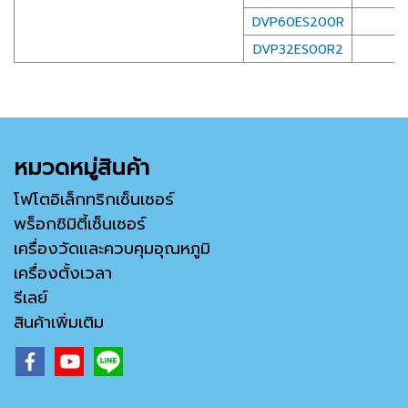
DVP60ES200R
S
DVP32ES00R2
หมวดหมู่สินค้า
โฟโตอิเล็กทริกเซ็นเซอร์
พร็อกซิมิตี้เซ็นเซอร์
เครื่องวัดและควบคุมอุณหภูมิ
เครื่องตั้งเวลา
รีเลย์
สินค้าเพิ่มเติม