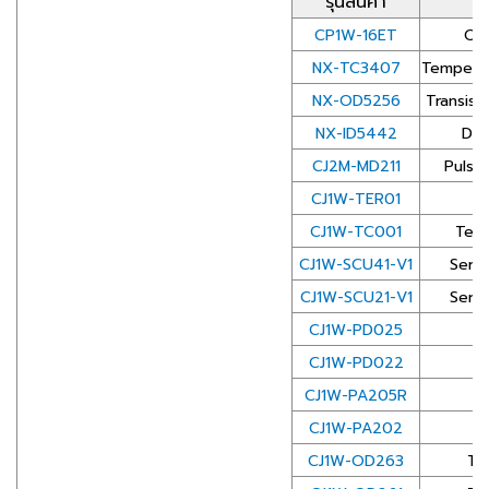
รุ่นสินค้า
ร
CP1W-16ET
Out
NX-TC3407
Temperat
NX-OD5256
Transist
NX-ID5442
DC 
CJ2M-MD211
Pulse
CJ1W-TER01
En
CJ1W-TC001
Temp
CJ1W-SCU41-V1
Seria
CJ1W-SCU21-V1
Seria
CJ1W-PD025
CJ1W-PD022
D
CJ1W-PA205R
A
CJ1W-PA202
A
CJ1W-OD263
Tr