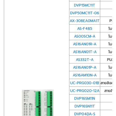
DVP15MC11T
DVP50MC11T-06
AX-308EA0MA1T
PLC
AS-F485
โมดู
AS00SCM-A
โมดู
AS16AN01R-A
โมดู
AS16AN01T-A
โมดู
AS332T-A
PLC 
AS16AN01P-A
โมดู
AS16AM10N-A
โมดู
UC-PRG030-01B
สายลิงค์
UC-PRG020-12A
สายลิง
DVP16SM11N
โ
DVP16SN11T
โ
DVP04DA-S
โ