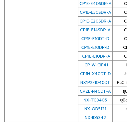
CP1E-E40SDR-A
CP1E
CP1E-E30SDR-A
CP1E
CP1E-E20SDR-A
CP1E
CP1E-E14SDR-A
CP1E
CP1E-E10DT-D
CP1E
CP1E-E10DR-D
CP1E
CP1E-E10DR-A
CP1E
CP1W-CIF41
Et
CP1H-X40DT-D
สำห
NX1P2-1040DT
PLC ที่
CP2E-N40DT-A
ยูนิ
NX-TC3405
ยูนิต
NX-OD5121
ยู
NX-ID5342