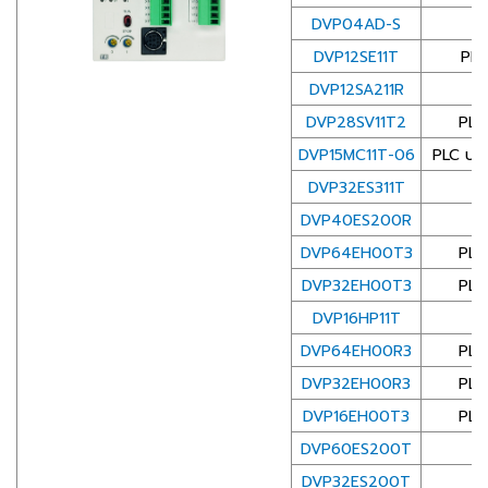
DVP04AD-S
โ
DVP12SE11T
PLC
DVP12SA211R
DVP28SV11T2
PLC
DVP15MC11T-06
PLC ประ
DVP32ES311T
S
DVP40ES200R
S
DVP64EH00T3
PLC
DVP32EH00T3
PLC
DVP16HP11T
โ
DVP64EH00R3
PLC
DVP32EH00R3
PLC
DVP16EH00T3
PLC
DVP60ES200T
S
DVP32ES200T
S