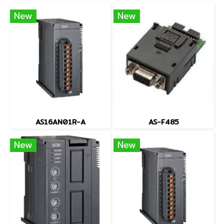
New
New
AS16AN01R-A
AS-F485
New
New