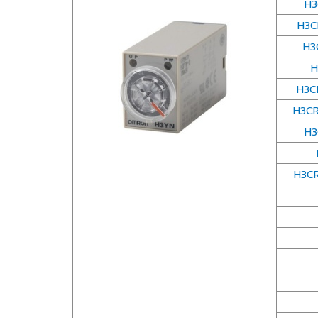
H3
H3CR
H3
H
H3C
H3CR
H3
H3CR