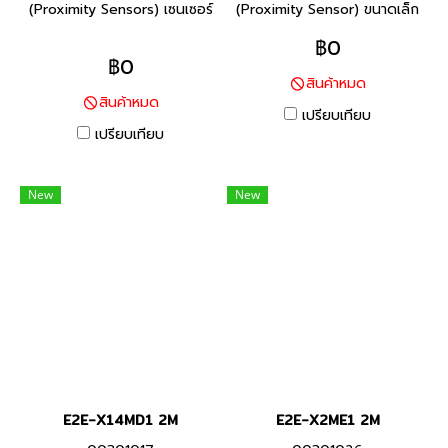
(Proximity Sensors) เซนเซอร์
(Proximity Sensor) ขนาดเล็ก
แบบชิลด์ ตัวโครงเป็นพลาสติก
เป็นพิเศษแต่สามารถติดตั้งได้
฿0
แบบเกลียวสกรู ด้วยเรซินที่กัน
ง่าย
฿0
สินค้าหมด
น้ำและสารเคมีได้เป็นอย่างดี
สินค้าหมด
เปรียบเทียบ
เปรียบเทียบ
New
New
E2E-X14MD1 2M
E2E-X2ME1 2M