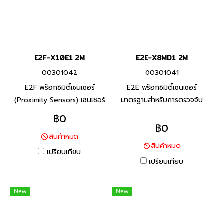
E2F-X10E1 2M
E2E-X8MD1 2M
00301042
00301041
E2F พร็อกซิมิตี้เซนเซอร์
E2E พร็อกซิมิตี้เซนเซอร์
(Proximity Sensors) เซนเซอร์
มาตรฐานสำหรับการตรวจจับ
แบบชิลด์ ตัวโครงเป็นพลาสติก
โลหะประเภทเหล็ก ทนต่อสภาพ
฿0
แบบเกลียวสกรู ด้วยเรซินที่กัน
แวดล้อมด้วยสายมาตราฐานที่ทำ
฿0
สินค้าหมด
น้ำและสารเคมีได้เป็นอย่างดี
จาก PVC ทนน้ำมัน และพื้นผิว
สินค้าหมด
ตรวจจับที่ทำจากวัสดุที่ทนต่อ
เปรียบเทียบ
น้ำมันหล่อลื่น
เปรียบเทียบ
New
New