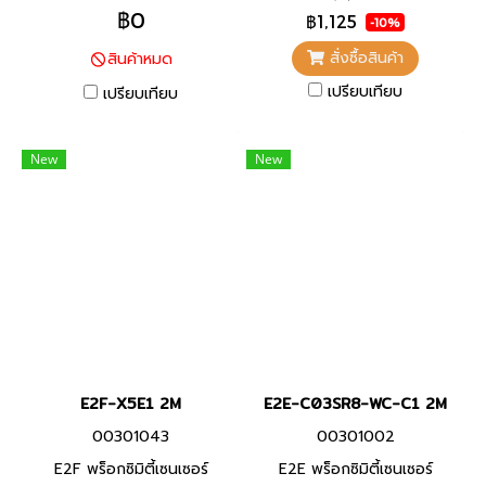
แวดล้อมด้วยสายมาตราฐานที่ทำ
สภาพแวดล้อมด้วยสายมาตรา
฿0
฿1,125
-10%
จาก PVC ทนน้ำมัน และพื้นผิว
ฐานที่ทำจาก PVC ทนน้ำมัน และ
สั่งซื้อสินค้า
สินค้าหมด
ตรวจจับที่ทำจากวัสดุที่ทนต่อ
พื้นผิวตรวจจับที่ทำจากวัสดุที่ทน
เปรียบเทียบ
น้ำมันหล่อลื่น
เปรียบเทียบ
ต่อน้ำมันหล่อลื่น
New
New
E2F-X5E1 2M
E2E-C03SR8-WC-C1 2M
00301043
00301002
E2F พร็อกซิมิตี้เซนเซอร์
E2E พร็อกซิมิตี้เซนเซอร์