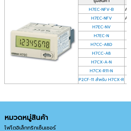
รุ่นสินค้า
H7EC-NFV-B
AC
H7EC-NFV
AC
H7EC-NV
H7EC-N
H7CC-A8D
H7CC-A8
H7CX-A-N
H7CX-R11-N
P2CF-11 สำหรับ H7CX-R
หมวดหมู่สินค้า
โฟโตอิเล็กทริกเซ็นเซอร์