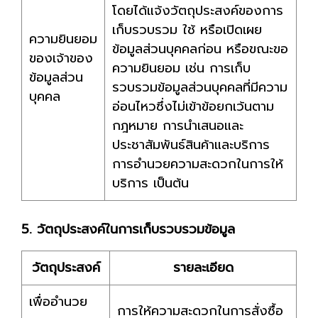
โดยได้แจ้งวัตถุประสงค์ของการ
เก็บรวบรวม ใช้ หรือเปิดเผย
ความยินยอม
ข้อมูลส่วนบุคคลก่อน หรือขณะขอ
ของเจ้าของ
ความยินยอม เช่น การเก็บ
ข้อมูลส่วน
รวบรวมข้อมูลส่วนบุคคลที่มีความ
บุคคล
อ่อนไหวซึ่งไม่เข้าข้อยกเว้นตาม
กฎหมาย การนำเสนอและ
ประชาสัมพันธ์สินค้าและบริการ
การอำนวยความสะดวกในการให้
บริการ เป็นต้น
5. วัตถุประสงค์ในการเก็บรวบรวมข้อมูล
วัตถุประสงค์
รายละเอียด
เพื่ออำนวย
การให้ความสะดวกในการสั่งซื้อ