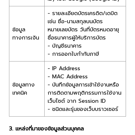
- รายละเอียดบัตรเครดิต/เดบิต
เช่น ชื่อ-นามสกุลบนบัตร
ข้อมูล
หมายเลขบัตร วันที่บัตรหมดอายุ
ทางการเงิน
ชื่อธนาคารผู้ให้บริการบัตร
- บัญชีธนาคาร
- การออกใบกำกับภาษี
- IP Address
- MAC Address
ข้อมูลทาง
- บันทึกข้อมูลการเข้าใช้งานหรือ
เทคนิค
การติดตามพฤติกรรมการใช้งาน
เว็บไซต์ จาก Session ID
- ชนิดและรุ่นของเว็บบราวเซอร์
3. แหล่งที่มาของข้อมูลส่วนบุคคล