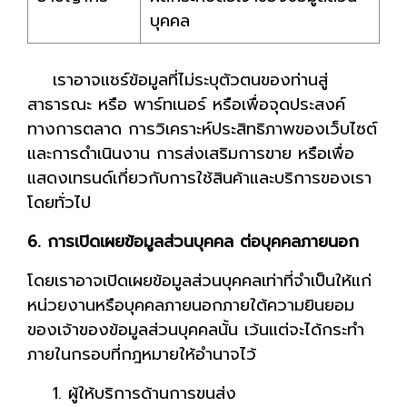
บุคคล
เราอาจแชร์ข้อมูลที่ไม่ระบุตัวตนของท่านสู่
สาธารณะ หรือ พาร์ทเนอร์ หรือเพื่อจุดประสงค์
ทางการตลาด การวิเคราะห์ประสิทธิภาพของเว็บไซต์
และการดำเนินงาน การส่งเสริมการขาย หรือเพื่อ
แสดงเทรนด์เกี่ยวกับการใช้สินค้าและบริการของเรา
โดยทั่วไป
6. การเปิดเผยข้อมูลส่วนบุคคล ต่อบุคคลภายนอก
โดยเราอาจเปิดเผยข้อมูลส่วนบุคคลเท่าที่จำเป็นให้แก่
หน่วยงานหรือบุคคลภายนอกภายใต้ความยินยอม
ของเจ้าของข้อมูลส่วนบุคคลนั้น เว้นแต่จะได้กระทำ
ภายในกรอบที่กฎหมายให้อำนาจไว้
1. ผู้ให้บริการด้านการขนส่ง