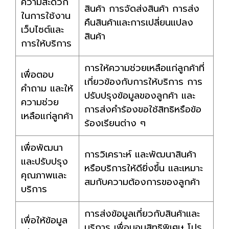
ความสะดวก
สินค้า การจัดส่งสินค้า การส่ง
ในการใช้งาน
คืนสินค้าและการเปลี่ยนแปลง
เว็บไซต์และ
สินค้า
การให้บริการ
การให้ความช่วยเหลือแก่ลูกค้าที่
เพื่อตอบ
เกี่ยวข้องกับการให้บริการ การ
คำถาม และให้
ปรับปรุงข้อมูลของลูกค้า และ
ความช่วย
การส่งคำร้องขอใช้สิทธิหรือข้อ
เหลือแก่ลูกค้า
ร้องเรียนต่าง ๆ
เพื่อพัฒนา
การวิเคราะห์ และพัฒนาสินค้า
และปรับปรุง
หรือบริการให้ดียิ่งขึ้น และเหมาะ
คุณภาพและ
สมกับความต้องการของลูกค้า
บริการ
การส่งข้อมูลเกี่ยวกับสินค้าและ
เพื่อให้ข้อมูล
บริการ เพื่อมอบสิทธิพิเศษ โปร