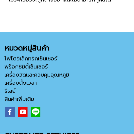
หมวดหมู่สินค้า
โฟโตอิเล็กทริกเซ็นเซอร์
พร็อกซิมิตี้เซ็นเซอร์
เครื่องวัดและควบคุมอุณหภูมิ
เครื่องตั้งเวลา
รีเลย์
สินค้าเพิ่มเติม