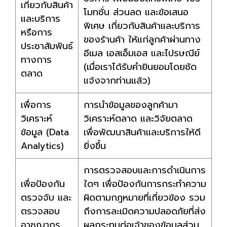
เกี่ยวกับสินค้า
โมทชั่น ส่วนลด และข้อเสนอ
และบริการ
พิเศษ เกี่ยวกับสินค้าและบริการ
หรือการ
ของร้านค้า ให้แก่ลูกค้าผ่านทาง
ประชาสัมพันธ์
อีเมล เอสเอ็มเอส และไปรษณีย์
ทางการ
(เมื่อเราได้รับคำยินยอมโดยชัด
ตลาด
แจ้งจากท่านแล้ว)
เพื่อการ
การนำข้อมูลของลูกค้ามา
วิเคราะห์
วิเคราะห์ตลาด และวิจัยตลาด
ข้อมูล (Data
เพื่อพัฒนาสินค้าและบริการให้ดี
Analytics)
ยิ่งขึ้น
การตรวจสอบและการดำเนินการ
เพื่อป้องกัน
ใดๆ เพื่อป้องกันการกระทำความ
ตรวจจับ และ
ผิดตามกฎหมายที่เกี่ยวข้อง รวม
ตรวจสอบ
ถึงการละเมิดความปลอดภัยที่ส่ง
อาชญากร
ผลกระทบต่อเจ้าของข้อมูลส่วน