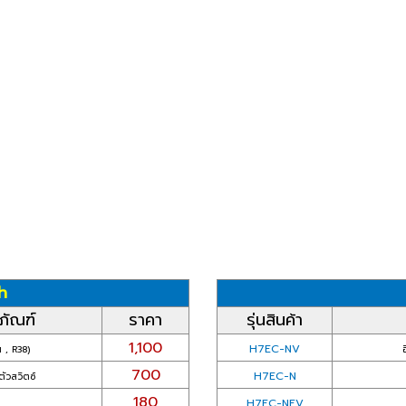
h
ภัณฑ์
ราคา
รุ่นสินค้า
1,100
H7EC-NV
น , R38)
700
H7EC-N
ัวสวิตซ์
180
H7EC-NFV