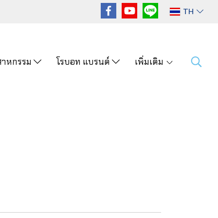
TH
ุตสาหกรรม
โรบอท แบรนด์
เพิ่มเติม