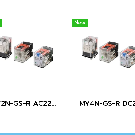
New
MY2N-GS-R AC220/240
MY4N-GS-R DC