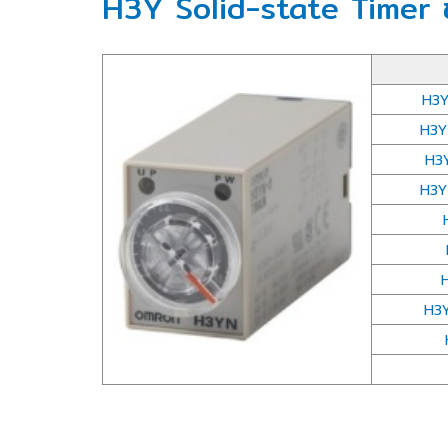
H3Y Solid-state Timer 
H3Y
H3Y
H3
H3Y
H3