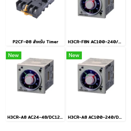
P2CF-08 สำหรับ Timer
H3CR-F8N AC100-240/DC100-125
New
New
H3CR-A8 AC24-48/DC12-48
H3CR-A8 AC100-240/DC100-125