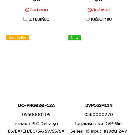
P/N: AS16AM10N-A พีแอลซี
B to USB) Product P/N: UC-
สินค้าหมด
สินค้าหมด
แบรนด์ เดลต้า สินค้าแบรนด์
PRG030-01B พีแอลซี แบรนด์
ไต้หวัน
เดลต้า สินค้าแบรนด์ ไต้หวัน
เปรียบเทียบ
เปรียบเทียบ
Best Seller
New
UC-PRG020-12A
DVP16SM11N
0560000209
0560000270
สายลิงค์ PLC Delta รุ่น
โมดูลเสริม ของ DVP-Slim
ES/EX/EH/EC/SA/SV/SS/SX
Series ,16 input, แรงดัน 24V