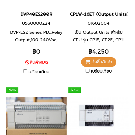
DVP40ES200R
CP1W-16ET (Output Units)
0560000224
01602004
DVP-ES2 Series PLC,Relay
เป็น Output Units สำหรับ
Output,100-240Vac,
CPU รุ่น CP1E, CP2E, CP1L
Product P/N:
และ CP1H
฿0
฿4,250
DVP40ES200R I/O Points
สั่งซื้อสินค้า
สินค้าหมด
40,Program Capacity 16K
steps, Built-in RS-232 and
เปรียบเทียบ
เปรียบเทียบ
RS-485 Ports ซีรีส์ DVP-ES2
พีแอลซี แบรนด์ เดลต้า สินค้า
New
New
แบรนด์ ไต้หวัน