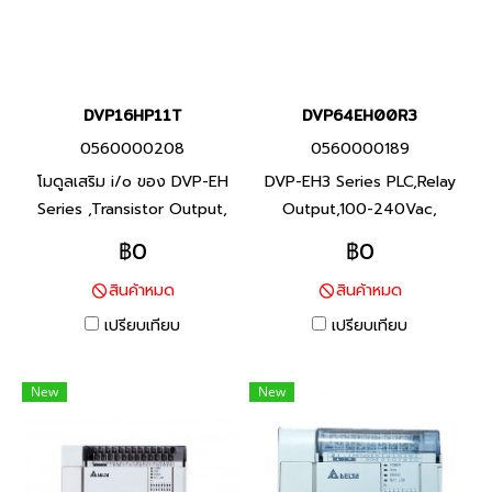
DVP16HP11T
DVP64EH00R3
0560000208
0560000189
โมดูลเสริม i/o ของ DVP-EH
DVP-EH3 Series PLC,Relay
Series ,Transistor Output,
Output,100-240Vac,
S/S input, 24Vdc power
Product P/N:
฿0
฿0
supply Product P/N:
DVP64EH00R3 I/O Points
สินค้าหมด
สินค้าหมด
DVP16HP11T พีแอลซี แบรนด์
64,Program Capacity 30K
เดลต้า สินค้าแบรนด์ ไต้หวัน
steps, Built-in RS-232 and
เปรียบเทียบ
เปรียบเทียบ
RS-485 Ports ซีรีส์ DVP-EH3
พีแอลซี แบรนด์ เดลต้า สินค้า
New
New
แบรนด์ ไต้หวัน