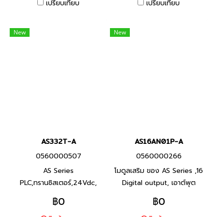
ไต้หวัน
เปรียบเทียบ
เปรียบเทียบ
New
New
AS332T-A
AS16AN01P-A
0560000507
0560000266
AS Series
โมดูลเสริม ของ AS Series ,16
PLC,ทรานซิสเตอร์,24Vdc,
Digital output, เอาต์พุต
Product P/N: AS332T-A I/O
ทรานซิสเตอร์ PNP, Product
฿0
฿0
Points 16/16, Program
P/N: AS16AN01P-A พีแอลซี