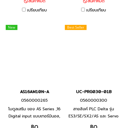
สินค้าหมด
สินค้าหมด
Capacity 128Kstep, Built-in
แบรนด์ เดลต้า สินค้าแบรนด์
USB,2 RS-485 Ports and
ไต้หวัน
เปรียบเทียบ
เปรียบเทียบ
Ethernet ports AS332T-A พี
แอลซี แบรนด์ เดลต้า สินค้า
New
Best Seller
แบรนด์ ไต้หวัน
AS16AM10N-A
UC-PRG030-01B
0560000265
0560000300
โมดูลเสริม ของ AS Series ,16
สายลิงค์ PLC Delta รุ่น
Digital input แบบเทอร์มินอล,
ES3/SE/SX2/AS และ Servo
แรงดัน 24V (S/S) Product
Delta รุ่น ASDA-A3/B3 (Mini
฿0
฿0