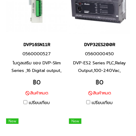
DVP16SN11R
DVP32ES200R
0560000527
0560000450
โมดูลเสริม ของ DVP-Slim
DVP-ES2 Series PLC,Relay
Series ,16 Digital output,
Output,100-240Vac,
เอาต์พุต รีเลย์, Product P/N:
Product P/N: DVP32ES200R
฿0
฿0
DVP16SN11R พีแอลซี แบรนด์
I/O Points 32,Program
สินค้าหมด
สินค้าหมด
เดลต้า สินค้าแบรนด์ ไต้หวัน
Capacity 16K steps, Built-in
RS-232 and RS-485 Ports ซี
เปรียบเทียบ
เปรียบเทียบ
รีส์ DVP-ES2 พีแอลซี แบรนด์
เดลต้า สินค้าแบรนด์ ไต้หวัน
New
New