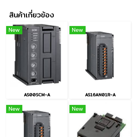
สินค้าเกี่ยวข้อง
New
New
AS00SCM-A
AS16AN01R-A
New
New