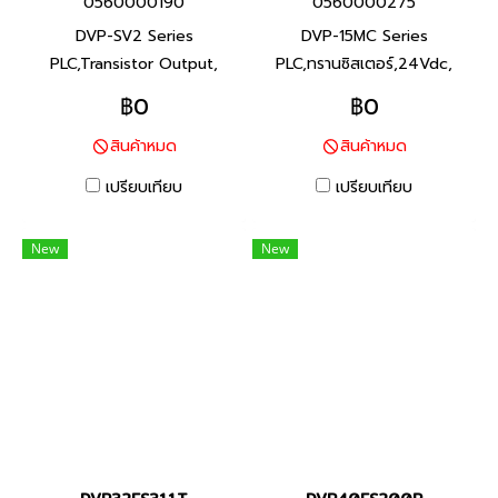
0560000190
0560000275
DVP-SV2 Series
DVP-15MC Series
PLC,Transistor Output,
PLC,ทรานซิสเตอร์,24Vdc,
24Vdc, Product P/N:
Product P/N: DVP15MC11T-
฿0
฿0
DVP28SV11T2 I/O Points
06 I/O Points 16/8,
สินค้าหมด
สินค้าหมด
28, Program Capacity 30K
Program Capacity 20M,
steps, Built-in RS-232 and
Built-in RS-232, RS-485
เปรียบเทียบ
เปรียบเทียบ
RS-485 Ports ซีรีส์ DVP-SV2
Ports and 2 Ethernet ports
พีแอลซี แบรนด์ เดลต้า สินค้า
DVP-15MC Series พีแอลซี
New
New
แบรนด์ ไต้หวัน
แบรนด์ เดลต้า สินค้าแบรนด์
ไต้หวัน