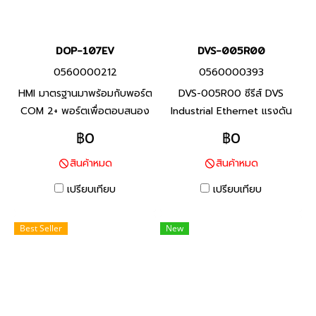
DOP-107EV
DVS-005R00
0560000212
0560000393
HMI มาตรฐานมาพร้อมกับพอร์ต
DVS-005R00 ซีรีส์ DVS
COM 2+ พอร์ตเพื่อตอบสนอง
Industrial Ethernet แรงดัน
ความต้องการของลูกค้าส่วน
อินพุต 12 - 48VDC, รองรับ
฿0
฿0
ใหญ่ Standard Ethernet
IEEE802.3x full/half-duplex,
สินค้าหมด
สินค้าหมด
Type มีพอร์ต Ethernet เพื่อ
auto-MDI/MDI-X, พอร์ตเชื่อม
การเชื่อมต่อกับอุปกรณ์อื่นอย่าง
ต่อ RJ45(10/100Base-T(X))
เปรียบเทียบ
เปรียบเทียบ
รวดเร็ว
5 พอร์ท การติดตั้งได้ทั้งแบบ
DIN-Rail และ wall mounting
Best Seller
New
สินค้าแบรนด์เดลต้า จากประเทศ
ไต้หวัน สินค้ารับประกัน 1 ปี