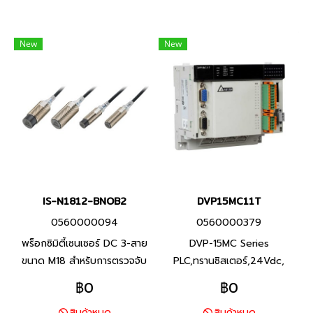
New
New
IS-N1812-BNOB2
DVP15MC11T
0560000094
0560000379
พร็อกซิมิตี้เซนเซอร์ DC 3-สาย
DVP-15MC Series
ขนาด M18 สำหรับการตรวจจับ
PLC,ทรานซิสเตอร์,24Vdc,
โลหะประเภทเหล็ก ทนต่อสภาพ
Product P/N: DVP15MC11T
฿0
฿0
แวดล้อมด้วยสายมาตราฐานที่ทำ
I/O Points 16/8, Program
สินค้าหมด
สินค้าหมด