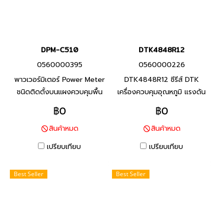
DPM-C510
DTK4848R12
0560000395
0560000226
พาวเวอร์มิเตอร์ Power Meter
DTK4848R12 ซีรีส์ DTK
ชนิดติดตั้งบนแผงควบคุมพื้น
เครื่องควบคุมอุณหภูมิ แรงดัน
ฐานของเดลต้า DPM-C510 มี
อินพุต 100 - 240 VAC,
฿0
฿0
ความสามารถในการวัดและ
อินพุตเซนเซอร์วัดอุณหภูมิ:
สินค้าหมด
สินค้าหมด
สื่อสารทางไฟฟ้าที่หลากหลาย
Thermocouple / Platinum
DPM-C510 เป็นโซลูชันระดับเริ่ม
RTD / RTD สินค้าแบรนด์
เปรียบเทียบ
เปรียบเทียบ
ต้นที่ยอดเยี่ยมสำหรับการใช้งาน
เดลต้า จากประเทศไต้หวัน สินค้า
พื้นฐาน สินค้าแบรนด์เดลต้า จาก
รับประกัน 1 ปี
Best Seller
Best Seller
ประเทศไต้หวัน สินค้ารับประกัน 1
ปี