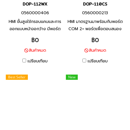
DOP-112WX
DOP-110CS
0560000406
0560000213
HMI ขั้นสูงใช้กรอบแคบและการ
HMI มาตรฐานมาพร้อมกับพอร์ต
ออกแบบหน้าจอกว้าง มีพอร์ต
COM 2+ พอร์ตเพื่อตอบสนอง
COM และพอร์ต Ethernet
ความต้องการของลูกค้าส่วน
฿0
฿0
มากกว่าหนึ่งพอร์ต มีฟังก์ชัน
ใหญ่
สินค้าหมด
สินค้าหมด
ป้อนข้อมูลหลายภาษา ช่วยให้
ลูกค้าทั่วโลกใช้งานได้ง่าย
เปรียบเทียบ
เปรียบเทียบ
Best Seller
New