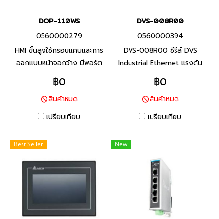
DOP-110WS
DVS-008R00
0560000279
0560000394
HMI ขั้นสูงใช้กรอบแคบและการ
DVS-008R00 ซีรีส์ DVS
ออกแบบหน้าจอกว้าง มีพอร์ต
Industrial Ethernet แรงดัน
COM และพอร์ต Ethernet
อินพุต 12 - 48VDC, รองรับ
฿0
฿0
มากกว่าหนึ่งพอร์ต มีฟังก์ชัน
IEEE802.3x full/half-duplex,
สินค้าหมด
สินค้าหมด
ป้อนข้อมูลหลายภาษา ช่วยให้
auto-MDI/MDI-X, พอร์ตเชื่อม
ลูกค้าทั่วโลกใช้งานได้ง่าย
ต่อ RJ45(10/100Base-T(X))
เปรียบเทียบ
เปรียบเทียบ
8 พอร์ท การติดตั้งได้ทั้งแบบ
DIN-Rail และ wall mounting
Best Seller
New
สินค้าแบรนด์เดลต้า จากประเทศ
ไต้หวัน สินค้ารับประกัน 1 ปี