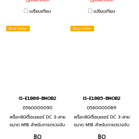
จาก PVC ทนน้ำมัน และพื้นผิว
Capacity 20M, Built-in RS-
ตรวจจับที่ทำจากวัสดุที่ทนต่อ
232, RS-485 Ports and 2
เปรียบเทียบ
เปรียบเทียบ
น้ำมันหล่อลื่น
Ethernet ports DVP-15MC
Series พีแอลซี แบรนด์ เดลต้า
Best Seller
Best Seller
สินค้าแบรนด์ ไต้หวัน
IS-E1808-BNOB2
IS-E1805-BNOB2
0560000090
0560000089
พร็อกซิมิตี้เซนเซอร์ DC 3-สาย
พร็อกซิมิตี้เซนเซอร์ DC 3-สาย
ขนาด M18 สำหรับการตรวจจับ
ขนาด M18 สำหรับการตรวจจับ
โลหะประเภทเหล็ก ทนต่อสภาพ
โลหะประเภทเหล็ก ทนต่อสภาพ
฿0
฿0