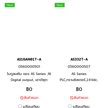
New
New
AS16AN01T-A
AS332T-A
0560000501
0560000507
โมดูลเสริม ของ AS Series ,16
AS Series
Digital output, เอาต์พุต
PLC,ทรานซิสเตอร์,24Vdc,
ทรานซิสเตอร์ NPN, Product
Product P/N: AS332T-A I/O
฿0
฿0
P/N: AS16AN01T-A พีแอลซี
Points 16/16, Program
สินค้าหมด
สินค้าหมด
แบรนด์ เดลต้า สินค้าแบรนด์
Capacity 128Kstep, Built-in
ไต้หวัน
USB,2 RS-485 Ports and
เปรียบเทียบ
เปรียบเทียบ