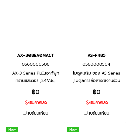
AX-308EA0MA1T
AS-F485
0560000506
0560000504
AX-3 Series PLC,เอาท์พุท
โมดูลเสริม ของ AS Series
ทรานซิสเตอร์ ,24Vdc,
,โมดูลการสื่อสารใช้งานร่วม
Product P/N: AX-
กับAS00SCM-A, Product
฿0
฿0
308EA0MA1T I/O Points
P/N: AS00SCM-A พีแอลซี
สินค้าหมด
สินค้าหมด
16/8, Program Capacity 8
แบรนด์ เดลต้า สินค้าแบรนด์
MB, Built-in USB, RS232, RS-
ไต้หวัน
เปรียบเทียบ
เปรียบเทียบ
485,Ethernet และ EtherCAT
Ports พีแอลซี แบรนด์ เดลต้า
New
New