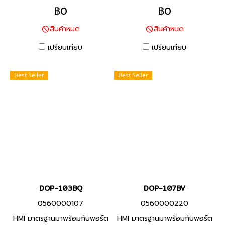
Product P/N: DVP50MC11T-
โลหะประเภทเหล็ก ทนต่อสภาพ
฿0
฿0
06 I/O Points 16/8,
แวดล้อมด้วยสายมาตราฐานที่ทำ
สินค้าหมด
สินค้าหมด
Program Capacity 20M,
จาก PVC ทนน้ำมัน และพื้นผิว
Built-in RS-232, RS-485
ตรวจจับที่ทำจากวัสดุที่ทนต่อ
เปรียบเทียบ
เปรียบเทียบ
Ports and 2 Ethernet ports
น้ำมันหล่อลื่น
DVP-50MC Series พีแอลซี
Best Seller
Best Seller
แบรนด์ เดลต้า สินค้าแบรนด์
ไต้หวัน
DOP-103BQ
DOP-107BV
0560000107
0560000220
HMI มาตรฐานมาพร้อมกับพอร์ต
HMI มาตรฐานมาพร้อมกับพอร์ต