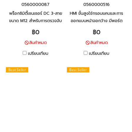
0560000087
0560000516
พร็อกซิมิตี้เซนเซอร์ DC 3-สาย
HMI ขั้นสูงใช้กรอบแคบและการ
ขนาด M12 สำหรับการตรวจจับ
ออกแบบหน้าจอกว้าง มีพอร์ต
โลหะประเภทเหล็ก ทนต่อสภาพ
COM และพอร์ต Ethernet
฿0
฿0
แวดล้อมด้วยสายมาตราฐานที่ทำ
มากกว่าหนึ่งพอร์ต มีฟังก์ชัน
สินค้าหมด
สินค้าหมด
จาก PVC ทนน้ำมัน และพื้นผิว
ป้อนข้อมูลหลายภาษา ช่วยให้
ตรวจจับที่ทำจากวัสดุที่ทนต่อ
ลูกค้าทั่วโลกใช้งานได้ง่าย
เปรียบเทียบ
เปรียบเทียบ
น้ำมันหล่อลื่น
Best Seller
Best Seller