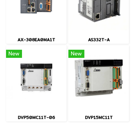
AX-308EA0MA1T
AS332T-A
New
New
DVP50MC11T-06
DVP15MC11T