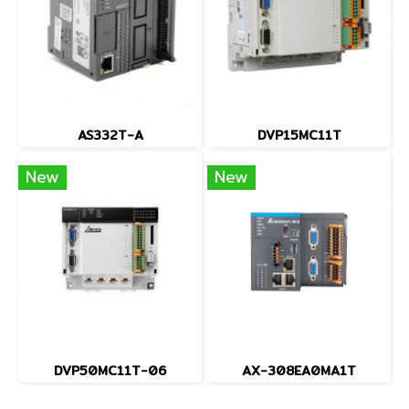
AS332T-A
DVP15MC11T
New
New
DVP50MC11T-06
AX-308EA0MA1T