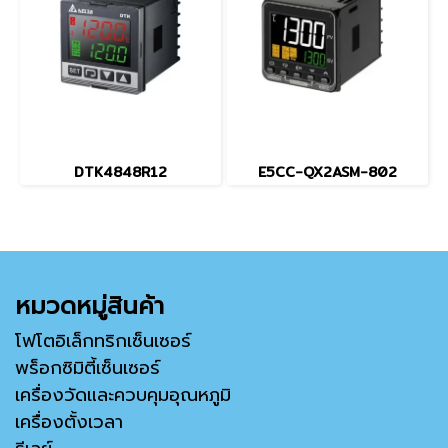
DTK4848R12
E5CC-QX2ASM-802
หมวดหมู่สินค้า
โฟโตอิเล็กทริกเซ็นเซอร์
พร็อกซิมิตี้เซ็นเซอร์
เครื่องวัดและควบคุมอุณหภูมิ
เครื่องตั้งเวลา