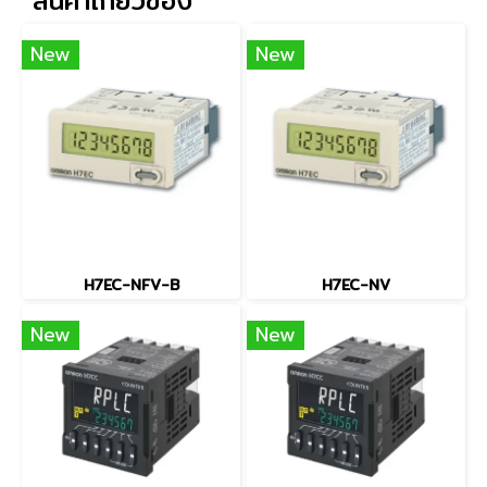
สินค้าเกี่ยวข้อง
New
New
H7EC-NFV-B
H7EC-NV
New
New