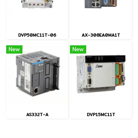
DVP50MC11T-06
AX-308EA0MA1T
New
New
AS332T-A
DVP15MC11T