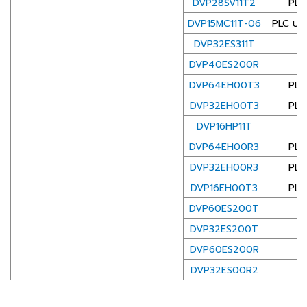
DVP28SV11T2
PLC
DVP15MC11T-06
PLC ประ
DVP32ES311T
S
DVP40ES200R
S
DVP64EH00T3
PLC
DVP32EH00T3
PLC
DVP16HP11T
โ
DVP64EH00R3
PLC
DVP32EH00R3
PLC
DVP16EH00T3
PLC
DVP60ES200T
S
DVP32ES200T
S
DVP60ES200R
S
DVP32ES00R2