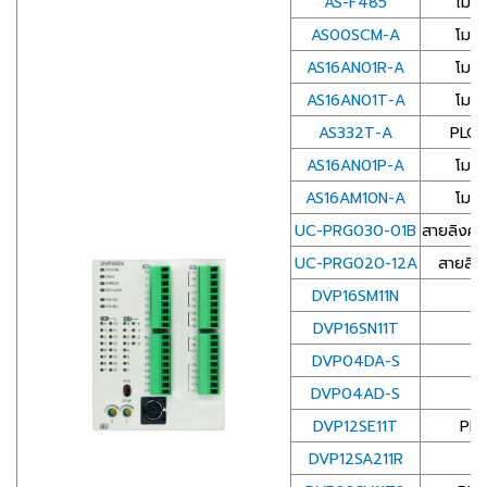
AS-F485
โมดู
AS00SCM-A
โมดู
AS16AN01R-A
โมดู
AS16AN01T-A
โมดู
AS332T-A
PLC 
AS16AN01P-A
โมดู
AS16AM10N-A
โมดู
UC-PRG030-01B
สายลิงค์
UC-PRG020-12A
สายลิง
DVP16SM11N
โ
DVP16SN11T
โ
DVP04DA-S
โ
DVP04AD-S
โ
DVP12SE11T
PLC
DVP12SA211R