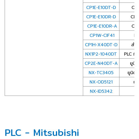
CP1E-E10DT-D
CP1E
CP1E-E10DR-D
CP1E
CP1E-E10DR-A
CP1E
CP1W-CIF41
Et
CP1H-X40DT-D
สำห
NX1P2-1040DT
PLC ที่
CP2E-N40DT-A
ยูนิ
NX-TC3405
ยูนิต
NX-OD5121
ยู
NX-ID5342
PLC - Mitsubishi