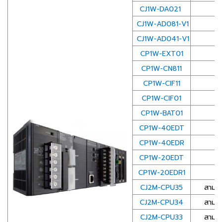
CJ1W-DA021
A
CJ1W-AD081-V1
CJ1W-AD041-V1
CP1W-EXT01
CP1W-CN811
I/
CP1W-CIF11
CP1W-CIF01
CP1W-BAT01
CP1W-40EDT
CP1W-40EDR
CP1W-20EDT
CP1W-20EDR1
CJ2M-CPU35
สามาร
CJ2M-CPU34
สามาร
CJ2M-CPU33
สามาร