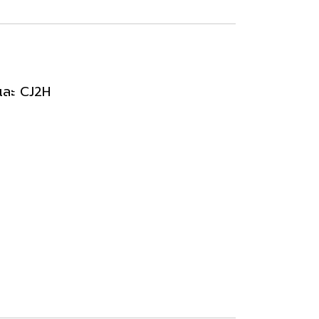
 และ CJ2H