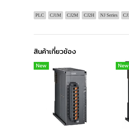
PLC
CJ1M
CJ2M
CJ2H
NJ Series
CJ1
สินค้าเกี่ยวข้อง
New
New