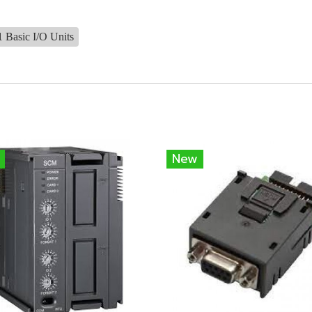
 Basic I/O Units
New