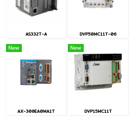
AS332T-A
DVP50MC11T-06
New
New
AX-308EA0MA1T
DVP15MC11T