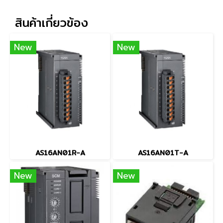
สินค้าเกี่ยวข้อง
New
New
AS16AN01R-A
AS16AN01T-A
New
New