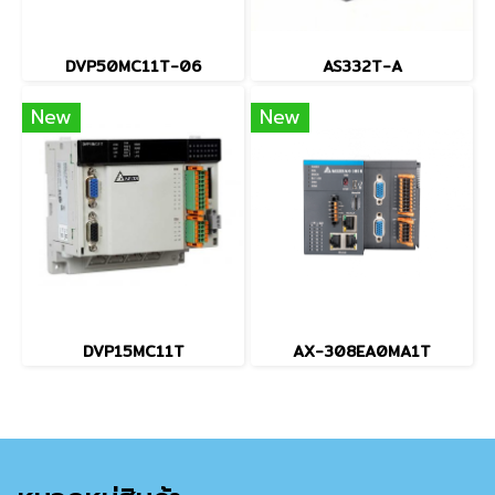
DVP50MC11T-06
AS332T-A
New
New
DVP15MC11T
AX-308EA0MA1T