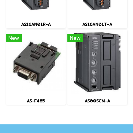
AS16AN01R-A
AS16AN01T-A
New
New
AS-F485
AS00SCM-A