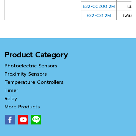
E32-CC200 2M
แบบส
E32-C31 2M
ไฟเบอร
Product Category
Photoelectric Sensors
Proximity Sensors
Temperature Controllers
Timer
Relay
More Products