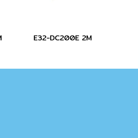
M
E32-DC200E 2M