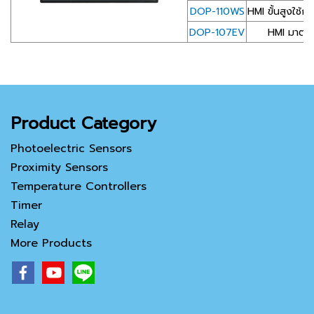
DOP-110WS
HMI ขั้นสูงใช
DOP-107EV
HMI มาตร
Product Category
Photoelectric Sensors
Proximity Sensors
Temperature Controllers
Timer
Relay
More Products