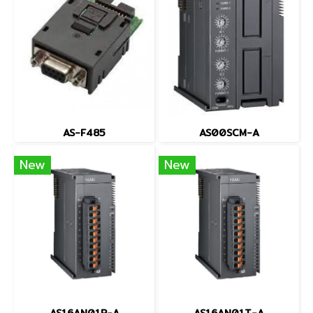
AS-F485
AS00SCM-A
New
New