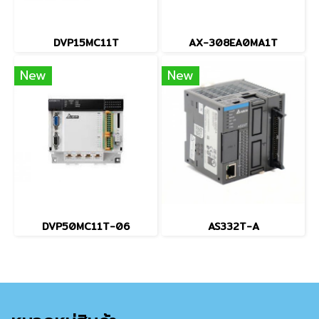
DVP15MC11T
AX-308EA0MA1T
New
New
DVP50MC11T-06
AS332T-A