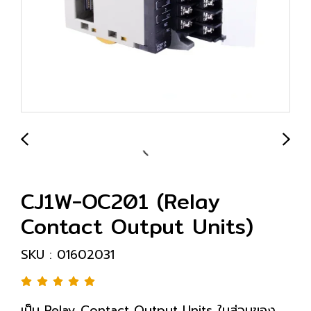
CJ1W-OC201 (Relay
Contact Output Units)
SKU : 01602031
เป็น Relay Contact Output Units ในส่วนของ