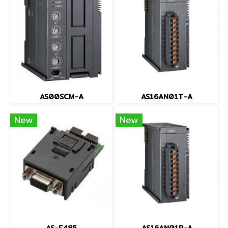
AS00SCM-A
AS16AN01T-A
New
New