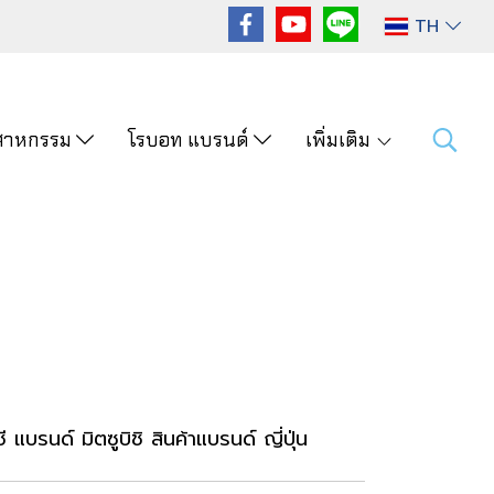
TH
ุตสาหกรรม
โรบอท แบรนด์
เพิ่มเติม
รนด์ มิตซูบิชิ สินค้าแบรนด์ ญี่ปุ่น