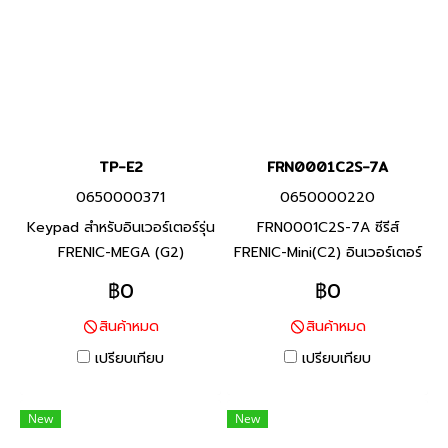
หลาย
TP-E2
FRN0001C2S-7A
0650000371
0650000220
Keypad สำหรับอินเวอร์เตอร์รุ่น
FRN0001C2S-7A ซีรีส์
FRENIC-MEGA (G2)
FRENIC-Mini(C2) อินเวอร์เตอร์
แบรนด์ฟูจิ อิเลคทริค สินค้า
฿0
฿0
แบรนด์ญี่ปุ่น พิกัดกำลัง 0.1
สินค้าหมด
สินค้าหมด
กิโลวัตต์ FRENIC-Mini ยกระดับ
ประสิทธิภาพของเครื่องจักร และ
เปรียบเทียบ
เปรียบเทียบ
อุปกรณ์ที่หลากหลาย (งาน
สายพานลำเลียงสินค้า / งาน
New
New
พัดลม / งานมอเตอร์ปั๊ม / งาน