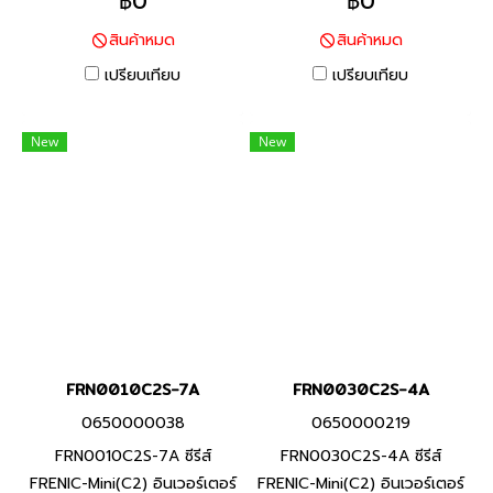
฿0
฿0
ญี่ปุ่น พิกัดกำลัง 1.5 กิโลวัตต์
แบรนด์ญี่ปุ่น พิกัดกำลัง 0.75
สินค้าหมด
สินค้าหมด
อินเวอร์เตอร์หลากหลายฟังก์ชัน
กิโลวัตต์(HHD), 1.1 กิโล
ที่มีประสิทธิภาพสูง ที่ได้พัฒนา
วัตต์(HND) อินเวอร์เตอร์ที่มี
เปรียบเทียบ
เปรียบเทียบ
ขึ้นโดยรวบรวมเทคโนโลยีที่ดี
คุณสมบัติครบถ้วน และรักษา
ที่สุด ด้วยความยืดหยุ่นในการใช้
ประสิทธิภาพสูงผ่านการออกแบบ
New
New
งาน และฟังก์ชันสำหรับรองรับ
ที่เหมาะสมสำหรับการใช้งานที่
การใช้งานที่หลากหลาย
หลากหลายสำหรับเครื่องจักร
และอุปกรณ์ต่างๆ
FRN0010C2S-7A
FRN0030C2S-4A
0650000038
0650000219
FRN0010C2S-7A ซีรีส์
FRN0030C2S-4A ซีรีส์
FRENIC-Mini(C2) อินเวอร์เตอร์
FRENIC-Mini(C2) อินเวอร์เตอร์