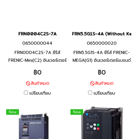
FRN0004C2S-7A
FRN5.5G1S-4A (Without Keyp
0650000044
0650000020
FRN0004C2S-7A ซีรีส์
FRN5.5G1S-4A ซีรีส์ FRENIC-
FRENIC-Mini(C2) อินเวอร์เตอร์
MEGA(G1) อินเวอร์เตอร์แบรนด์
แบรนด์ฟูจิ อิเลคทริค สินค้า
ฟูจิ อิเลคทริค สินค้าแบรนด์
฿0
฿0
แบรนด์ญี่ปุ่น พิกัดกำลัง 0.4
ญี่ปุ่น พิกัดกำลัง 5.5 กิโลวัตต์
สินค้าหมด
สินค้าหมด
กิโลวัตต์ FRENIC-Mini ยกระดับ
อินเวอร์เตอร์หลากหลายฟังก์ชัน
ประสิทธิภาพของเครื่องจักร และ
ที่มีประสิทธิภาพสูง ที่ได้พัฒนา
เปรียบเทียบ
เปรียบเทียบ
อุปกรณ์ที่หลากหลาย (งาน
ขึ้นโดยรวบรวมเทคโนโลยีที่ดี
สายพานลำเลียงสินค้า / งาน
ที่สุด ด้วยความยืดหยุ่นในการใช้
New
New
พัดลม / งานมอเตอร์ปั๊ม / งาน
งาน และฟังก์ชันสำหรับรองรับ
เครื่องจักรแปรรูปอาหาร) ช่วย
การใช้งานที่หลากหลาย
ประหยัดการใช้พลังงาน ลด
แรงงาน และลดต้นทุน ตาม