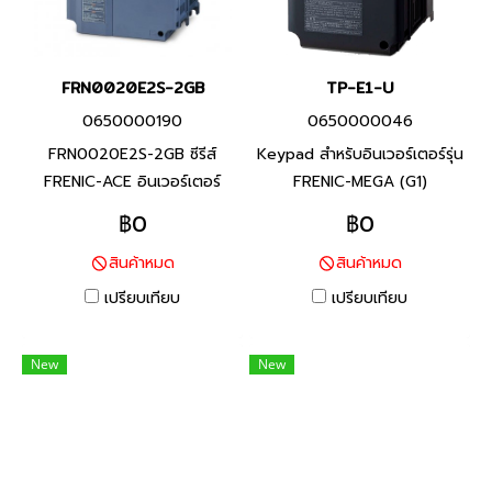
FRN0020E2S-2GB
TP-E1-U
0650000190
0650000046
FRN0020E2S-2GB ซีรีส์
Keypad สำหรับอินเวอร์เตอร์รุ่น
FRENIC-ACE อินเวอร์เตอร์
FRENIC-MEGA (G1)
แบรนด์ฟูจิ อิเลคทริค สินค้า
฿0
฿0
แบรนด์ญี่ปุ่น พิกัดกำลัง 3.7
สินค้าหมด
สินค้าหมด
กิโลวัตต์(HHD), 5.5 กิโล
วัตต์(HND) อินเวอร์เตอร์ที่มี
เปรียบเทียบ
เปรียบเทียบ
คุณสมบัติครบถ้วน และรักษา
ประสิทธิภาพสูงผ่านการออกแบบ
New
New
ที่เหมาะสมสำหรับการใช้งานที่
หลากหลายสำหรับเครื่องจักร
และอุปกรณ์ต่างๆ