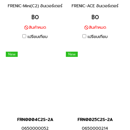
FRENIC-Mini(C2) อินเวอร์เตอร์
FRENIC-ACE อินเวอร์เตอร์
แบรนด์ฟูจิ อิเลคทริค สินค้า
แบรนด์ฟูจิ อิเลคทริค สินค้า
฿0
฿0
แบรนด์ญี่ปุ่น พิกัดกำลัง 5.5
แบรนด์ญี่ปุ่น พิกัดกำลัง 0.75
สินค้าหมด
สินค้าหมด
กิโลวัตต์ FRENIC-Mini ยกระดับ
กิโลวัตต์ อินเวอร์เตอร์ที่มี
ประสิทธิภาพของเครื่องจักร และ
คุณสมบัติครบถ้วน และรักษา
เปรียบเทียบ
เปรียบเทียบ
อุปกรณ์ที่หลากหลาย (งาน
ประสิทธิภาพสูงผ่านการออกแบบ
สายพานลำเลียงสินค้า / งาน
ที่เหมาะสมสำหรับการใช้งานที่
New
New
พัดลม / งานมอเตอร์ปั๊ม / งาน
หลากหลายสำหรับเครื่องจักร
เครื่องจักรแปรรูปอาหาร) ช่วย
และอุปกรณ์ต่างๆ
ประหยัดการใช้พลังงาน ลด
แรงงาน และลดต้นทุน ตาม
ความต้องการในการใช้งาน
FRN0004C2S-2A
FRN0025C2S-2A
0650000052
0650000214