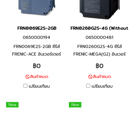
FRN0069E2S-2GB
FRN0260G2S-4G (Without Ke
0650000194
0650000481
FRN0069E2S-2GB ซีรีส์
FRN0260G2S-4G ซีรีส์
FRENIC-ACE อินเวอร์เตอร์
FRENIC-MEGA(G2) อินเวอร์
แบรนด์ฟูจิ อิเลคทริค สินค้า
เตอร์แบรนด์ฟูจิ อิเลคทริค สินค้า
฿0
฿0
แบรนด์ญี่ปุ่น พิกัดกำลัง 15 กิโล
แบรนด์ญี่ปุ่น พิกัดกำลัง 110
สินค้าหมด
สินค้าหมด
วัตต์(HHD), 18.5 กิโล
กิโลวัตต์(HHD), 132 กิโล
วัตต์(HND) อินเวอร์เตอร์ที่มี
วัตต์(HND) อินเวอร์เตอร์หลาก
เปรียบเทียบ
เปรียบเทียบ
คุณสมบัติครบถ้วน และรักษา
หลายฟังก์ชันที่มีประสิทธิภาพสูง
ประสิทธิภาพสูงผ่านการออกแบบ
ที่ได้พัฒนาขึ้นโดยรวบรวม
New
New
ที่เหมาะสมสำหรับการใช้งานที่
เทคโนโลยีที่ดีที่สุด ด้วยความ
หลากหลายสำหรับเครื่องจักร
ยืดหยุ่นในการใช้งาน และฟังก์ชัน
และอุปกรณ์ต่างๆ
สำหรับรองรับการใช้งานที่หลาก
หลาย