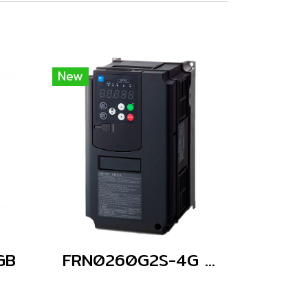
New
GB
FRN0260G2S-4G (Without Keypad)