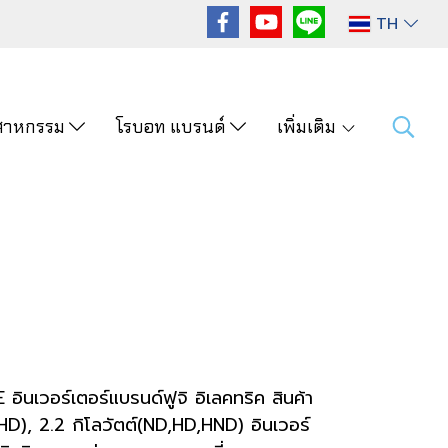
TH
ุตสาหกรรม
โรบอท แบรนด์
เพิ่มเติม
นเวอร์เตอร์แบรนด์ฟูจิ อิเลคทริค สินค้า
(HHD), 2.2 กิโลวัตต์(ND,HD,HND) อินเวอร์