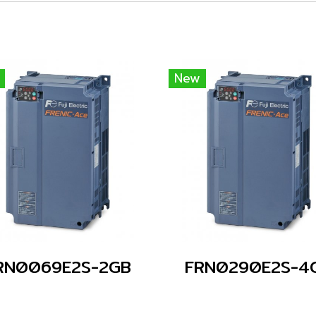
New
RN0069E2S-2GB
FRN0290E2S-4