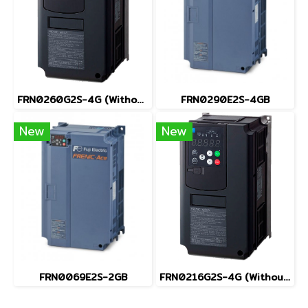
FRN0260G2S-4G (Without Keypad)
FRN0290E2S-4GB
New
New
FRN0069E2S-2GB
FRN0216G2S-4G (Without Keypad)