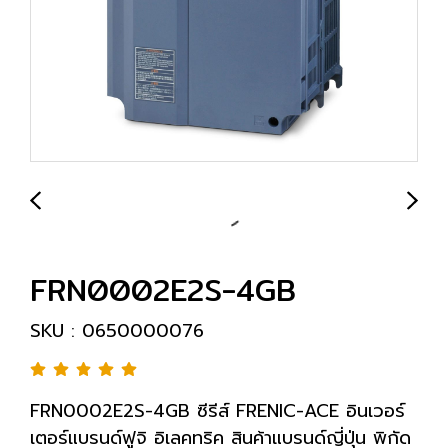
FRN0002E2S-4GB
SKU : 0650000076
FRN0002E2S-4GB ซีรีส์ FRENIC-ACE อินเวอร์
เตอร์แบรนด์ฟูจิ อิเลคทริค สินค้าแบรนด์ญี่ปุ่น พิกัด