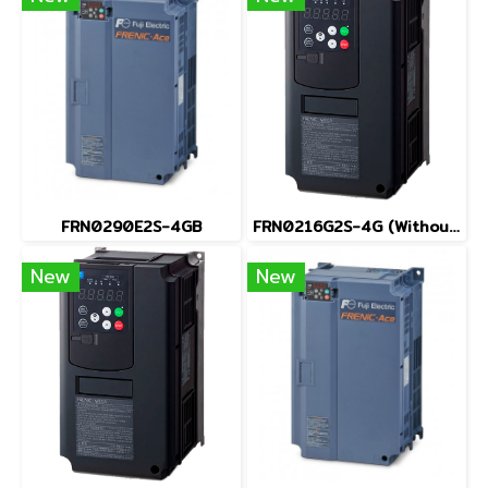
FRN0290E2S-4GB
FRN0216G2S-4G (Without Keypad)
New
New