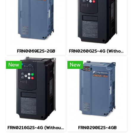
FRN0069E2S-2GB
FRN0260G2S-4G (Without Keypad)
New
New
FRN0216G2S-4G (Without Keypad)
FRN0290E2S-4GB