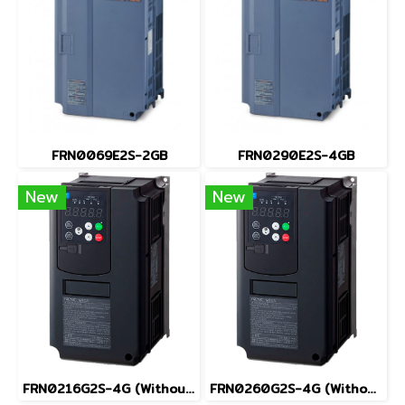
FRN0069E2S-2GB
FRN0290E2S-4GB
New
New
FRN0216G2S-4G (Without Keypad)
FRN0260G2S-4G (Without Keypad)