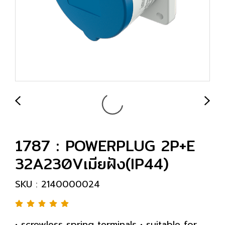
1787 : POWERPLUG 2P+E
32A230Vเมียฝัง(IP44)
SKU : 2140000024
• screwless spring terminals • suitable for