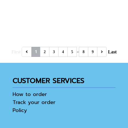
…
1
First
Last
2
3
4
5
8
9
CUSTOMER SERVICES
How to order
Track your order
Policy