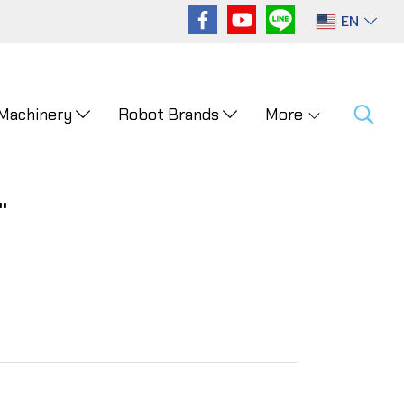
EN
 Machinery
Robot Brands
More
"