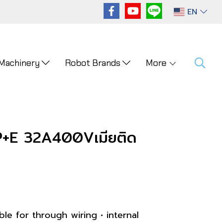
EN
 Machinery
Robot Brands
More
+E 32A400Vเมียติด
able for through wiring • internal