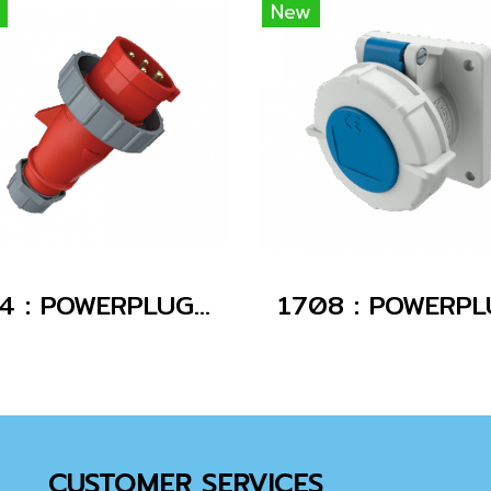
New
294 : POWERPLUG 3P+E 32A400Vผู้(IP67)
CUSTOMER SERVICES