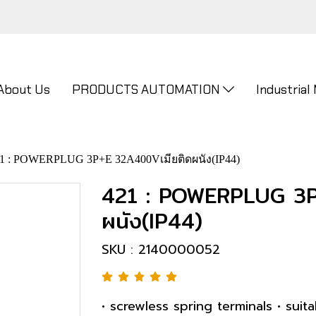
About Us
PRODUCTS AUTOMATION
Industrial
1 : POWERPLUG 3P+E 32A400Vเมียติดผนัง(IP44)
421 : POWERPLUG 3P
ผนัง(IP44)
SKU : 2140000052
• screwless spring terminals • suit