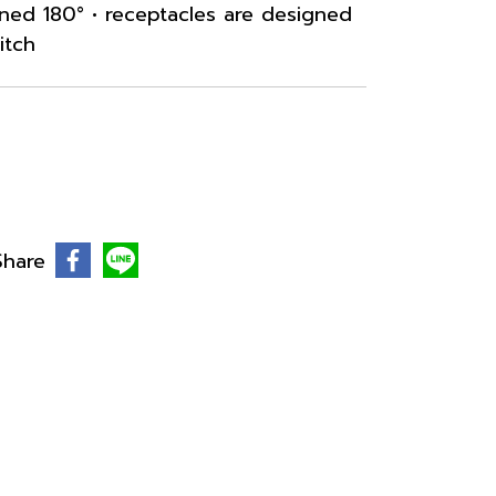
rned 180° • receptacles are designed
itch
Share