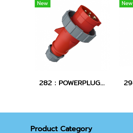
New
New
282 : POWERPLUG 3P+E 16A400Vผู้(IP67)
Product Category