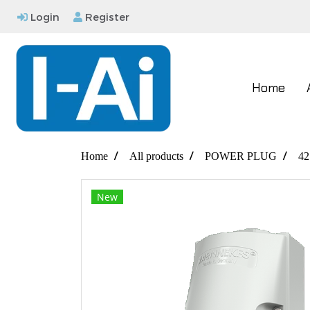
Login
Register
Home
Home
All products
POWER PLUG
42
New