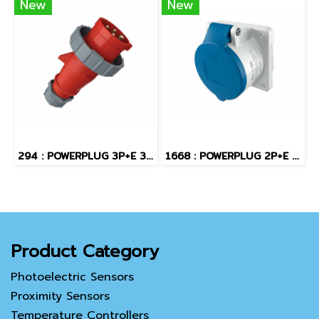
New
New
294 : POWERPLUG 3P+E 32A400Vผู้(IP67)
1668 : POWERPLUG 2P+E 16A230Vเมียฝัง(IP44)
Product Category
Photoelectric Sensors
Proximity Sensors
Temperature Controllers