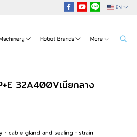
EN
 Machinery
Robot Brands
More
P+E 32A400Vเมียกลาง
y • cable gland and sealing • strain