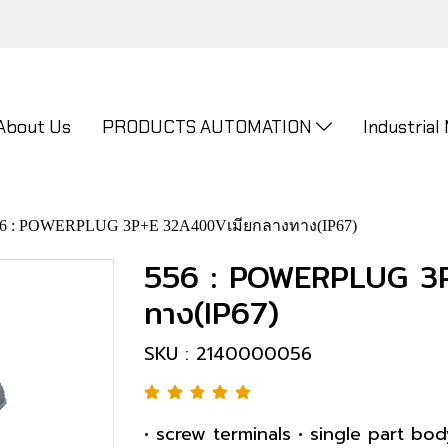
About Us
PRODUCTS AUTOMATION
Industrial
6 : POWERPLUG 3P+E 32A400Vเมียกลางทาง(IP67)
556 : POWERPLUG 3
ทาง(IP67)
SKU : 2140000056
• screw terminals • single part bod