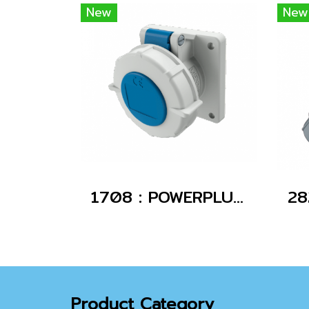
New
New
1708 : POWERPLUG 2P+E 16A230Vเมียฝัง(IP67)
Product Category