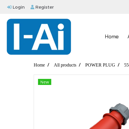
Login
Register
Home
Home
All products
POWER PLUG
55
New