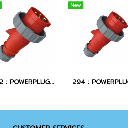
New
282 : POWERPLUG 3P+E 16A400Vผู้(IP67)