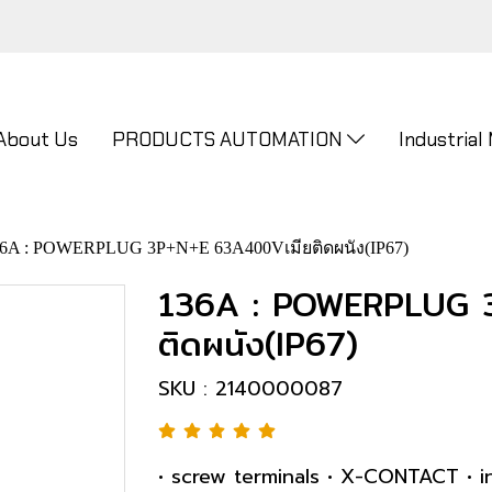
About Us
PRODUCTS AUTOMATION
Industrial
6A : POWERPLUG 3P+N+E 63A400Vเมียติดผนัง(IP67)
136A : POWERPLUG 
ติดผนัง(IP67)
SKU : 2140000087
• screw terminals • X-CONTACT • i