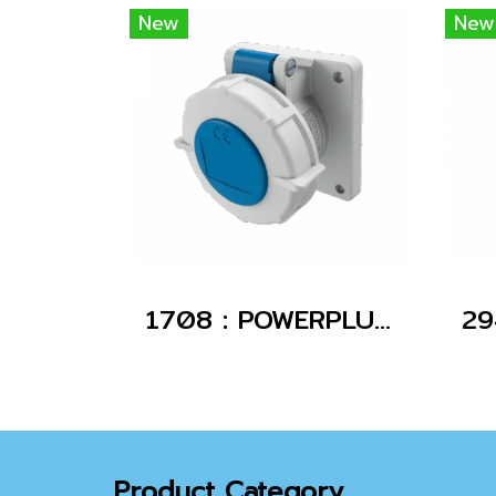
New
New
1708 : POWERPLUG 2P+E 16A230Vเมียฝัง(IP67)
Product Category