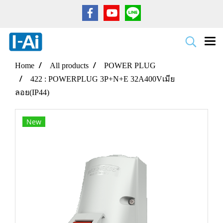
Home
All products
POWER PLUG
422 : POWERPLUG 3P+N+E 32A400Vเมีย
ลอย(IP44)
New