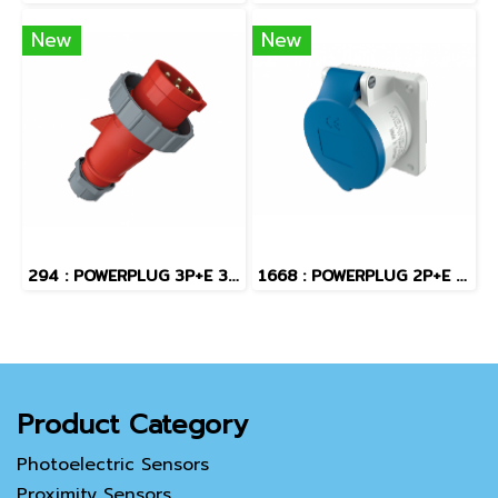
New
New
294 : POWERPLUG 3P+E 32A400Vผู้(IP67)
1668 : POWERPLUG 2P+E 16A230Vเมียฝัง(IP44)
Product Category
Photoelectric Sensors
Proximity Sensors