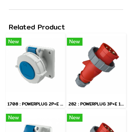
Related Product
New
New
1708 : POWERPLUG 2P+E 16A230Vเมียฝัง(IP67)
282 : POWERPLUG 3P+E 16A400Vผู้(IP67)
New
New