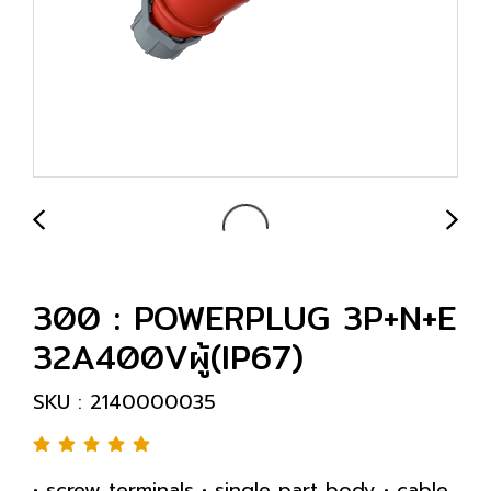
300 : POWERPLUG 3P+N+E
32A400Vผู้(IP67)
SKU : 2140000035
• screw terminals • single part body • cable