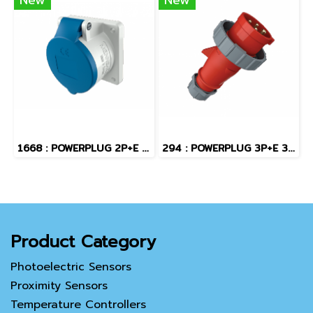
New
New
1668 : POWERPLUG 2P+E 16A230Vเมียฝัง(IP44)
294 : POWERPLUG 3P+E 32A400Vผู้(IP67)
Product Category
Photoelectric Sensors
Proximity Sensors
Temperature Controllers