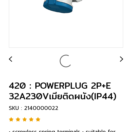
420 : POWERPLUG 2P+E
32A230Vเมียติดผนัง(IP44)
SKU : 2140000022
• screwless spring terminals • suitable for