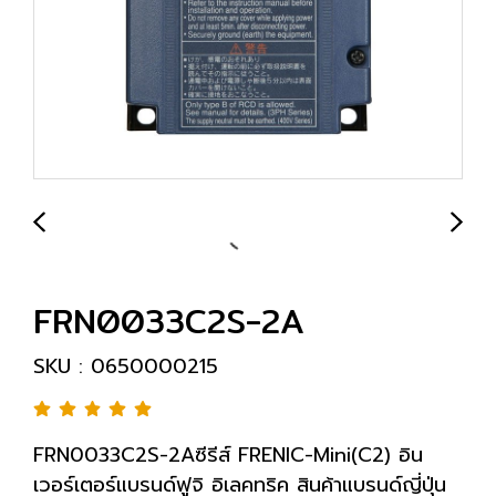
FRN0033C2S-2A
SKU : 0650000215
FRN0033C2S-2Aซีรีส์ FRENIC-Mini(C2) อิน
เวอร์เตอร์แบรนด์ฟูจิ อิเลคทริค สินค้าแบรนด์ญี่ปุ่น