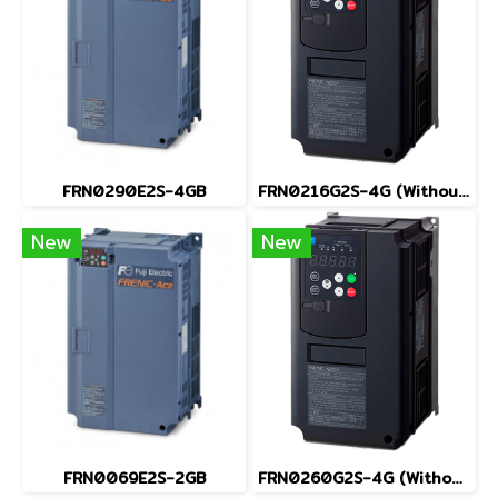
FRN0290E2S-4GB
FRN0216G2S-4G (Without Keypad)
New
New
FRN0069E2S-2GB
FRN0260G2S-4G (Without Keypad)