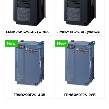
FRN0260G2S-4G (Without Keypad)
FRN0216G2S-4G (Without Keypad)
New
New
FRN0290E2S-4GB
FRN0069E2S-2GB