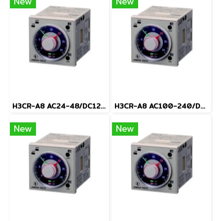
New
New
H3CR-A8 AC24-48/DC12-48
H3CR-A8 AC100-240/DC100-125
New
New