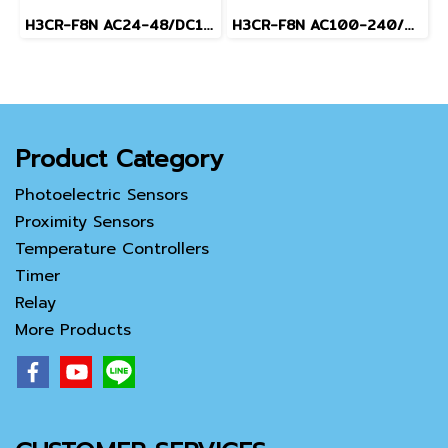
H3CR-F8N AC24-48/DC12-48
H3CR-F8N AC100-240/DC100-125
Product Category
Photoelectric Sensors
Proximity Sensors
Temperature Controllers
Timer
Relay
More Products