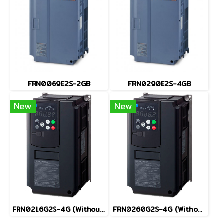
FRN0069E2S-2GB
FRN0290E2S-4GB
New
New
FRN0216G2S-4G (Without Keypad)
FRN0260G2S-4G (Without Keypad)